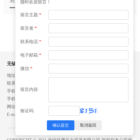
浏览产品详情
浏览产品详情
随时欢迎留言！
留言主题:
*
«
‹
1
2
›
»
留言者:
*
联系电话:
*
电子邮箱:
*
无锡益腾压力容器有限公司
微信:
*
地址：江苏省江阴市月城镇北环路28号
联系人：张先生
留言内容:
手机：13506192042
手机：18652492007
网址：www.yitengrq.com
验证码:
E-mail: yeekai@yitengrq.com
确认提交
取消返回