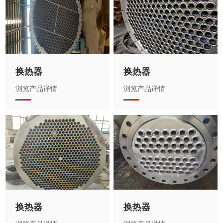
换热器
换热器
浏览产品详情
浏览产品详情
换热器
换热器