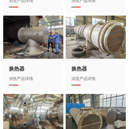
浏览产品详情
浏览产品详情
换热器
换热器
浏览产品详情
浏览产品详情