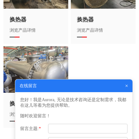
换热器
换热器
浏览产品详情
浏览产品详情
×
在线留言
您好！我是Aurora, 无论是技术咨询还是定制需求，我都
换热器
在这儿等着为您提供帮助。
浏览产品详情
随时欢迎留言！
留言主题:
*