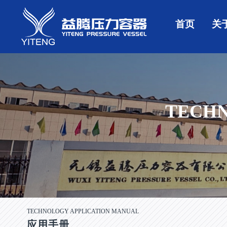
首页
关
TECHN
TECHNOLOGY APPLICATION MANUAL
应用手册