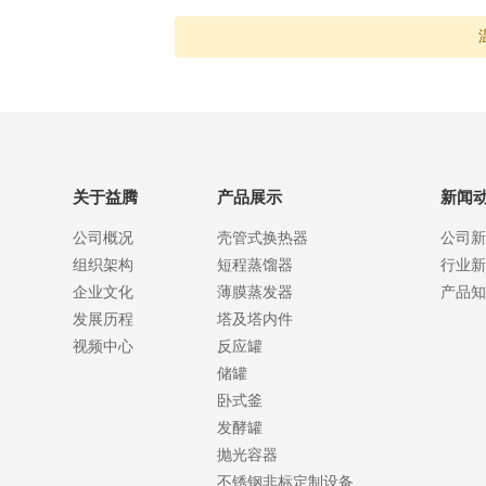
关于益腾
产品展示
新闻
公司概况
壳管式换热器
公司新
组织架构
短程蒸馏器
行业新
企业文化
薄膜蒸发器
产品知
发展历程
塔及塔内件
视频中心
反应罐
储罐
卧式釜
发酵罐
抛光容器
不锈钢非标定制设备