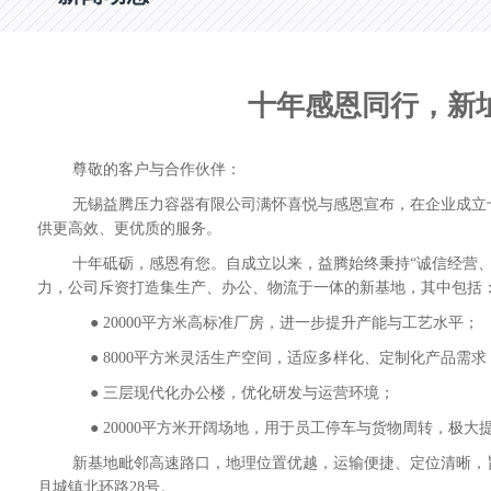
十年感恩同行，新
尊敬的客户与合作伙伴：
无锡益腾压力容器有限公司满怀喜悦与感恩宣布，在企业成立十周
供更高效、更优质的服务。
十年砥砺，感恩有您。自成立以来，益腾始终秉持“诚信经营、质
力，公司斥资打造集生产、办公、物流于一体的新基地，其中包括
● 20000平方米高标准厂房，进一步提升产能与工艺水平；
●
8000平方米灵活生产空间，适应多样化、定制化产品需求
●
三层现代化办公楼，优化研发与运营环境；
●
20000平方米开阔场地，用于员工停车与货物周转，极大
新基地毗邻高速路口，地理位置优越，运输便捷、定位清晰，旨
月城镇北环路28号。