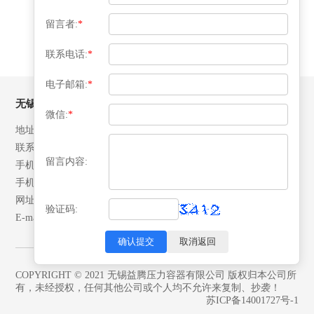
«
‹
1
2
3
4
5
6
7
8
9
10
...
20
21
›
»
留言者:
*
联系电话:
*
电子邮箱:
*
无锡益腾压力容器有限公司
微信:
*
地址：江苏省江阴市月城镇北环路28号
联系人：张先生
留言内容:
手机：13506192042
手机：18652492007
网址：www.yitengrq.com
验证码:
E-mail: yeekai@yitengrq.com
确认提交
取消返回
COPYRIGHT © 2021 无锡益腾压力容器有限公司 版权归本公司所
有，未经授权，任何其他公司或个人均不允许来复制、抄袭！
苏ICP备14001727号-1