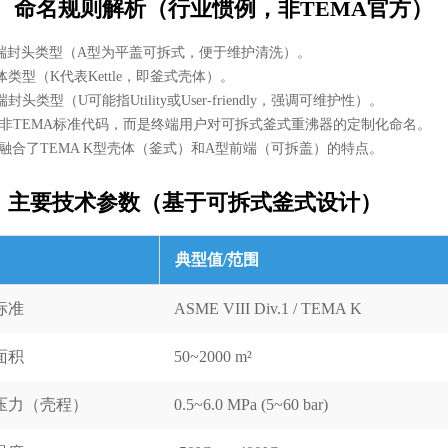
、 命名规则解析（行业惯例，非TEMA官方）
前端封头类型（A型为平盖可拆式，便于维护清洗）。
壳体类型（K代表Kettle，即釜式壳体）。
端封头类型（U可能指Utility或User-friendly，强调可维护性）。
U并非TEMA标准代码，而是终端用户对可拆式釜式重沸器的定制化命名。
计融合了TEMA K型壳体（釜式）和A型前端（可拆盖）的特点。
、主要技术参数（基于可拆式釜式设计）
典型值/范围
标准
ASME VIII Div.1 / TEMA K
面积
50~2000 m²
压力（壳程）
0.5~6.0 MPa (5~60 bar)