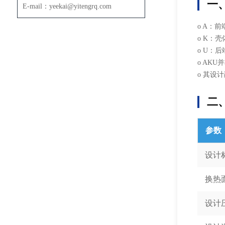
一
E-mail：yeekai@yitengrq.com
o A：
o K：
o U：后
o AK
o 其设
二
参数
设计
换热
设计