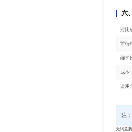
六
对比
前端
维护
成本
适用
注：
无锡益腾