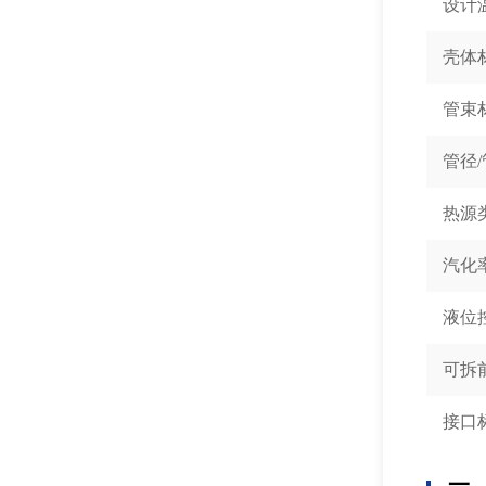
设计
壳体
管束
管径
热源
汽化
液位
可拆
接口