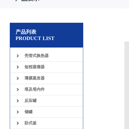
产品列表
PRODUCT LIST
壳管式换热器
短程蒸馏器
薄膜蒸发器
塔及塔内件
反应罐
储罐
卧式釜