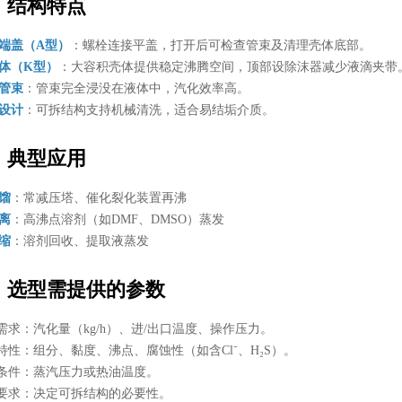
、结构特点
前端盖（A型）
：螺栓连接平盖，打开后可检查管束及清理壳体底部。
壳体（K型）
：大容积壳体提供稳定沸腾空间，顶部设除沫器减少液滴夹带
式管束
：管束完全浸没在液体中，汽化效率高。
垢设计
：可拆结构支持机械清洗，适合易结垢介质。
、典型应用
精馏
：常减压塔、催化裂化装置再沸
分离
：高沸点溶剂（如DMF、DMSO）蒸发
浓缩
：溶剂回收、提取液蒸发
、选型需提供的参数
工艺需求：汽化量（kg/h）、进/出口温度、操作压力。
介质特性：组分、黏度、沸点、腐蚀性（如含Cl⁻、H₂S）。
热源条件：蒸汽压力或热油温度。
清洗要求：决定可拆结构的必要性。