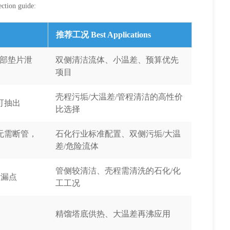
ection guide:
推荐工况 Best Applications
内部垫片泄
双侧清洁流体、小温差、预算优先
项目
壳程污垢/大温差/管程清洁的高性价
可抽出
比选择
无需断管，
石化行业标准配置、双侧污垢/大温
差/危险流体
管侧较清洁、壳程需清洗的石化/化
泄漏点
工工况
精馏塔底供热、大温差再沸应用