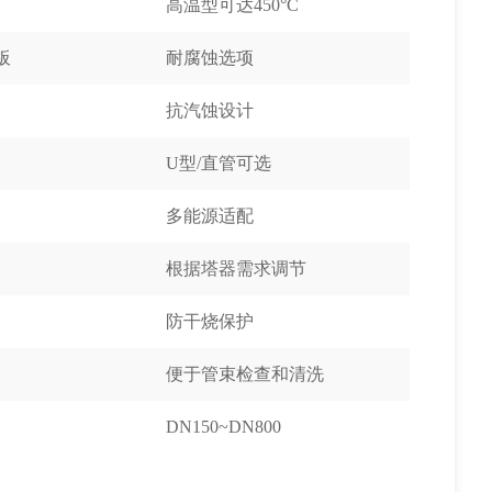
高温型可达450°C
合板
耐腐蚀选项
抗汽蚀设计
U型/直管可选
多能源适配
根据塔器需求调节
防干烧保护
便于管束检查和清洗
DN150~DN800