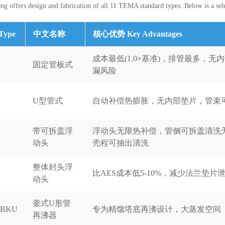
ng offers design and fabrication of all 11 TEMA standard types. Below is a sel
Type
中文名称
核心优势 Key Advantages
成本最低(1.0×基准)，排管最多，无
固定管板式
漏风险
U型管式
自动补偿热膨胀，无内部垫片，管束
带可拆盖浮
浮动头无限热补偿，管侧可拆盖清洗
动头
壳程可抽出清洗
整体封头浮
比AES成本低5-10%，减少法兰垫片
动头
釜式U形管
/BKU
专为精馏塔底再沸设计，大蒸发空间
再沸器