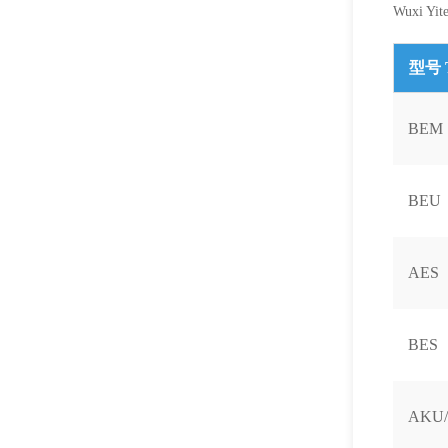
Wuxi Yite
型号 
BEM
BEU
AES
BES
AKU