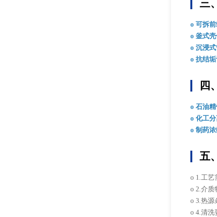
三
o 可拆
o 釜式
o 沉浸
o 抗结
四
o 石油
o 化工
o 制药
五
o 1.
o 2.
o 3.
o 4.