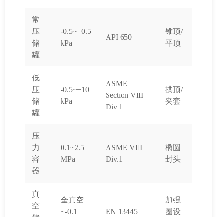
常
压
-0.5~+0.5
锥顶/
API 650
储
kPa
平顶
罐
低
ASME
压
-0.5~+10
拱顶/
Section VIII
储
kPa
夹套
Div.1
罐
压
力
0.1~2.5
ASME VIII
椭圆
容
MPa
Div.1
封头
器
真
全真空
加强
空
~-0.1
EN 13445
圈设