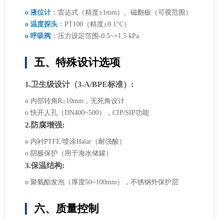
o 液位计
：雷达式（精度±1mm）、磁翻板（可视范围）
o 温度探头
：PT100（精度±0.1°C）
o 呼吸阀
：压力设定范围-0.5~+1.5 kPa
五、特殊设计选项
1.卫生级设计（3-A/BPE标准）:
o 内部转角R≥10mm，无死角设计
o 快开人孔（DN400~500），CIP/SIP功能
2.防腐增强:
o 内衬PTFE/喷涂Halar（耐强酸）
o 阴极保护（用于海水储罐）
3.保温结构:
o 聚氨酯发泡（厚度50~100mm），不锈钢外保护层
六、质量控制