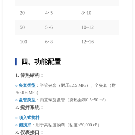
20
4~5
8~10
50
5~6
10~12
100
6~8
12~16
四、功能配置
1. 传热结构：
o 夹套类型
：半管夹套（耐压≤2.5 MPa）、全夹套（耐
压≤0.6 MPa）
o 盘管类型
：内置螺旋盘管（换热面积0.5~50 m²）
2. 搅拌系统：
o 顶入式搅拌
o 侧搅拌
：用于高粘度物料（粘度≤50,000 cP）
3. 仪表接口：