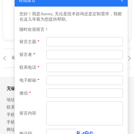
×
在线留言
建议提供详细工艺参数由专业制造商-无
您好！我是Aurora, 无论是技术咨询还是定制需求，我都
锡益腾进行工程计算。
在这儿等着为您提供帮助。
随时欢迎留言！
留言主题:
*
留言者:
*
储罐
返回列表
储罐
联系电话:
*
电子邮箱:
*
无锡益腾压力容器有限公司
微信:
*
地址：江苏省江阴市月城镇北环路28号
联系人：张先生
留言内容:
手机：13506192042
手机：18652492007
网址：www.yitengrq.com
验证码: