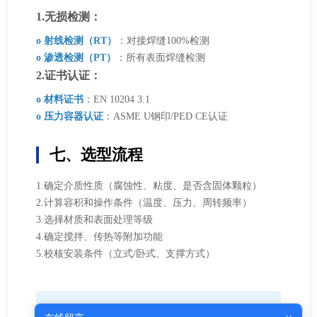
1.无损检测：
o 射线检测（RT）
：对接焊缝100%检测
o 渗透检测（PT）
：所有表面焊缝检测
2.证书认证：
o 材料证书
：EN 10204 3.1
o 压力容器认证
：ASME U钢印/PED CE认证
七、选型流程
1.确定介质性质（腐蚀性、粘度、是否含固体颗粒）
2.计算容积和操作条件（温度、压力、周转频率）
3.选择材质和表面处理等级
4.确定搅拌、传热等附加功能
5.校核安装条件（立式/卧式、支撑方式）
不锈钢储罐需根据具体工况定制设计，