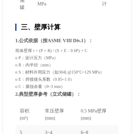
储
MPa
计
罐
三、壁厚计算
1.公式依据（按ASME VIII Div.1）：
筒体壁厚 t = (P × R) / (S × E - 0.6P) + C
o P：设计压力（MPa）
o R：内半径（mm）
o S：材料许用应力（如304L@150°C=129 MPa）
o E：焊接接头系数（0.85~1.0）
o C：腐蚀余量（0~3 mm）
2.典型壁厚参考（立式储罐）：
容积
常压壁厚
0.5 MPa壁厚
(m³)
(mm)
(mm)
5
3~4
6~8