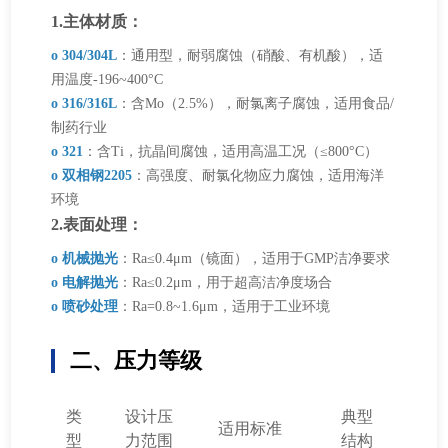
1.主体材质：
o 304/304L
：通用型，耐弱腐蚀（硝酸、有机酸），适
用温度-196~400°C
o 316/316L
：含Mo（2.5%），耐氯离子腐蚀，适用食品/
制药行业
o 321
：含Ti，抗晶间腐蚀，适用高温工况（≤800°C）
o 双相钢2205
：高强度、耐氯化物应力腐蚀，适用海洋
环境
2.表面处理：
o 机械抛光
：Ra≤0.4μm（镜面），适用于GMP洁净要求
o 电解抛光
：Ra≤0.2μm，用于超高洁净度场合
o 喷砂处理
：Ra=0.8~1.6μm，适用于工业环境
二、压力等级
类
设计压
典型
适用标准
型
力范围
结构