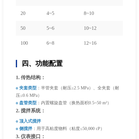
20
4~5
8~10
50
5~6
10~12
100
6~8
12~16
四、功能配置
1. 传热结构：
o 夹套类型
：半管夹套（耐压≤2.5 MPa）、全夹套（耐
压≤0.6 MPa）
o 盘管类型
：内置螺旋盘管（换热面积0.5~50 m²）
2. 搅拌系统：
o 顶入式搅拌
o 侧搅拌
：用于高粘度物料（粘度≤50,000 cP）
3. 仪表接口：