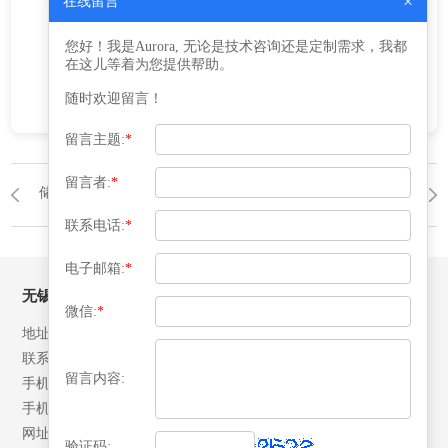
×
在线留言
建议提供详细工艺参数由专业制造商-无
您好！我是Aurora, 无论是技术咨询还是定制需求，我都
锡益腾进行工程计算。
在这儿等着为您提供帮助。
随时欢迎留言！
留言主题:
*
留言者:
*
储罐
返回列表
储罐
联系电话:
*
电子邮箱:
*
无锡益腾压力容器有限公司
微信:
*
地址：江苏省江阴市月城镇北环路28号
联系人：张先生
留言内容:
手机：13506192042
手机：18652492007
网址：www.yitengrq.com
验证码: