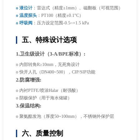
o 液位计
：雷达式（精度±1mm）、磁翻板（可视范围）
o 温度探头
：PT100（精度±0.1°C）
o 呼吸阀
：压力设定范围-0.5~+1.5 kPa
五、特殊设计选项
1.卫生级设计（3-A/BPE标准）:
o 内部转角R≥10mm，无死角设计
o 快开人孔（DN400~500），CIP/SIP功能
2.防腐增强:
o 内衬PTFE/喷涂Halar（耐强酸）
o 阴极保护（用于海水储罐）
3.保温结构:
o 聚氨酯发泡（厚度50~100mm），不锈钢外保护层
六、质量控制