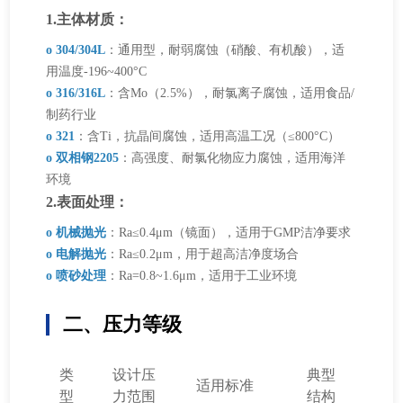
1.主体材质：
o 304/304L
：通用型，耐弱腐蚀（硝酸、有机酸），适
用温度-196~400°C
o 316/316L
：含Mo（2.5%），耐氯离子腐蚀，适用食品/
制药行业
o 321
：含Ti，抗晶间腐蚀，适用高温工况（≤800°C）
o 双相钢2205
：高强度、耐氯化物应力腐蚀，适用海洋
环境
2.表面处理：
o 机械抛光
：Ra≤0.4μm（镜面），适用于GMP洁净要求
o 电解抛光
：Ra≤0.2μm，用于超高洁净度场合
o 喷砂处理
：Ra=0.8~1.6μm，适用于工业环境
二、压力等级
类
设计压
典型
适用标准
型
力范围
结构