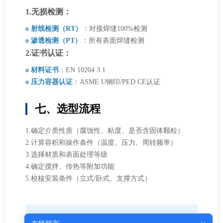
1.无损检测：
o 射线检测（RT）
：对接焊缝100%检测
o 渗透检测（PT）
：所有表面焊缝检测
2.证书认证：
o 材料证书
：EN 10204 3.1
o 压力容器认证
：ASME U钢印/PED CE认证
七、选型流程
1.确定介质性质（腐蚀性、粘度、是否含固体颗粒）
2.计算容积和操作条件（温度、压力、周转频率）
3.选择材质和表面处理等级
4.确定搅拌、传热等附加功能
5.校核安装条件（立式/卧式、支撑方式）
不锈钢储罐需根据具体工况定制设计，