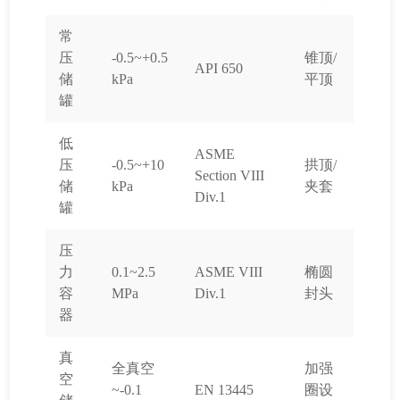
常
压
-0.5~+0.5
锥顶/
API 650
储
kPa
平顶
罐
低
ASME
压
-0.5~+10
拱顶/
Section VIII
储
kPa
夹套
Div.1
罐
压
力
0.1~2.5
ASME VIII
椭圆
容
MPa
Div.1
封头
器
真
全真空
加强
空
~-0.1
EN 13445
圈设