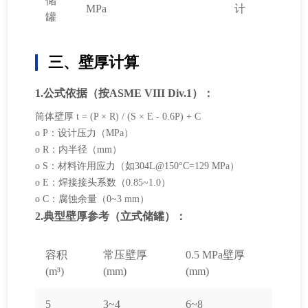
储
MPa
计
罐
三、壁厚计算
1.公式依据（按ASME VIII Div.1）：
筒体壁厚 t = (P × R) / (S × E - 0.6P) + C
o P：设计压力（MPa）
o R：内半径（mm）
o S：材料许用应力（如304L@150°C=129 MPa）
o E：焊接接头系数（0.85~1.0）
o C：腐蚀余量（0~3 mm）
2.典型壁厚参考（立式储罐）：
容积
常压壁厚
0.5 MPa壁厚
(m³)
(mm)
(mm)
5
3~4
6~8