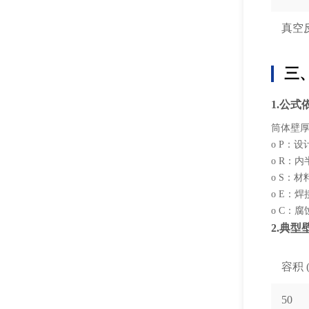
真空
三
1.公式依
筒体壁厚 t =
o P：设
o R：
o S：材
o E：焊
o C：腐
2.典
容积 (
50