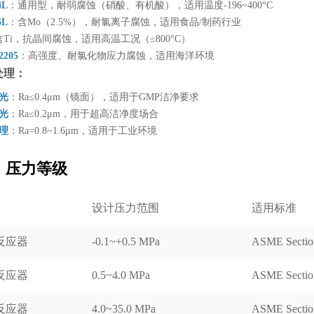
4L
：通用型，耐弱腐蚀（硝酸、有机酸），适用温度-196~400°C
6L
：含Mo（2.5%），耐氯离子腐蚀，适用食品/制药行业
含Ti，抗晶间腐蚀，适用高温工况（≤800°C）
205
：高强度、耐氯化物应力腐蚀，适用海洋环境
处理：
抛光
：Ra≤0.4μm（镜面），适用于GMP洁净要求
抛光
：Ra≤0.2μm，用于超高洁净度场合
处理
：Ra=0.8~1.6μm，适用于工业环境
、压力等级
设计压力范围
适用标准
反应器
-0.1~+0.5 MPa
ASME Section
反应器
0.5~4.0 MPa
ASME Section
反应器
4.0~35.0 MPa
ASME Section