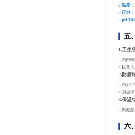
o 温度
：
o 压力
：
o pH/O
五
1.卫生
o 内部
o 快开人
2.防腐
o 内衬P
o 阴极
3.保温
o 聚氨
六