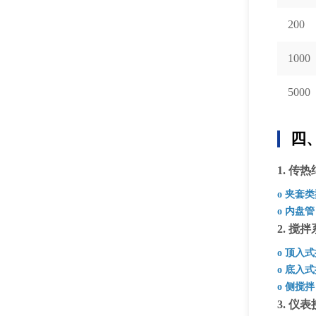
200
1000
5000
四
1. 传
o 夹套
o 内盘管
2. 搅
o 顶入
o 底入
o 侧搅拌
3. 仪