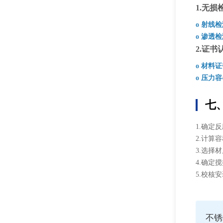
1.无损
o 射线
o 渗透
2.证书
o 材料
o 压力
七
1.确定
2.计算
3.选择
4.确定
5.校核
不锈