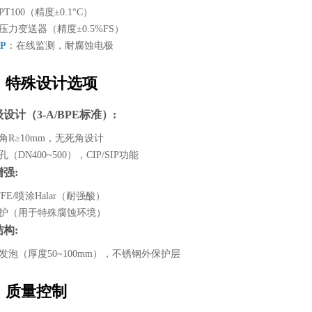
PT100（精度±0.1°C）
压力变送器（精度±0.5%FS）
RP
：在线监测，耐腐蚀电极
、特殊设计选项
级设计（3-A/BPE标准）:
转角R≥10mm，无死角设计
孔（DN400~500），CIP/SIP功能
增强:
TFE/喷涂Halar（耐强酸）
保护（用于特殊腐蚀环境）
结构:
酯发泡（厚度50~100mm），不锈钢外保护层
、质量控制