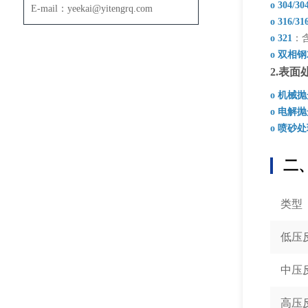
o 304/30
E-mail：yeekai@yitengrq.com
o 316/31
o 321
：
o 双相钢2
2.表面
o 机械
o 电解
o 喷砂
二
类型
低压
中压
高压