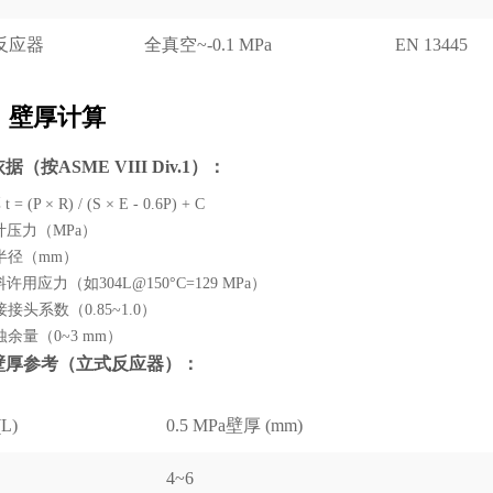
反应器
全真空~-0.1 MPa
EN 13445
、壁厚计算
据（按ASME VIII Div.1）：
 (P × R) / (S × E - 0.6P) + C
计压力（MPa）
内半径（mm）
料许用应力（如304L@150°C=129 MPa）
接接头系数（0.85~1.0）
蚀余量（0~3 mm）
型壁厚参考（立式反应器）：
L)
0.5 MPa壁厚 (mm)
4~6