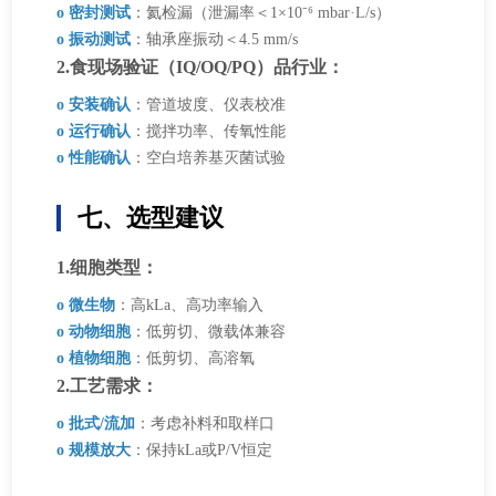
o 密封测试
：氦检漏（泄漏率＜1×10⁻⁶ mbar·L/s）
o 振动测试
：轴承座振动＜4.5 mm/s
2.食现场验证（IQ/OQ/PQ）品行业：
o 安装确认
：管道坡度、仪表校准
o 运行确认
：搅拌功率、传氧性能
o 性能确认
：空白培养基灭菌试验
七、选型建议
1.细胞类型：
o 微生物
：高kLa、高功率输入
o 动物细胞
：低剪切、微载体兼容
o 植物细胞
：低剪切、高溶氧
2.工艺需求：
o 批式/流加
：考虑补料和取样口
o 规模放大
：保持kLa或P/V恒定