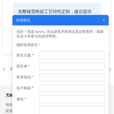
发酵罐需根据工艺特性定制，建议提供
细胞类型、培养基组成和目标产物浓度
×
在线留言
进行详细设计后再与益腾沟通制作事
您好！我是Aurora, 无论是技术咨询还是定制需求，我都
项。
在这儿等着为您提供帮助。
随时欢迎留言！
留言主题:
*
留言者:
*
发酵罐
返回列表
发酵罐
联系电话:
*
电子邮箱:
*
无锡益腾压力容器有限公司
微信:
*
地址：江苏省江阴市月城镇北环路28号
联系人：张先生