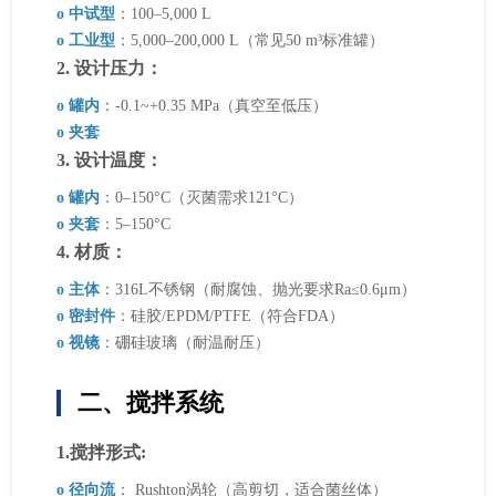
o 中试型
：100–5,000 L
o 工业型
：5,000–200,000 L（常见50 m³标准罐）
2. 设计压力：
o 罐内
：-0.1~+0.35 MPa（真空至低压）
o 夹套
3. 设计温度：
o 罐内
：0–150°C（灭菌需求121°C）
o 夹套
：5–150°C
4. 材质：
o 主体
：316L不锈钢（耐腐蚀、抛光要求Ra≤0.6μm）
o 密封件
：硅胶/EPDM/PTFE（符合FDA）
o 视镜
：硼硅玻璃（耐温耐压）
二、搅拌系统
1.搅拌形式:
o 径向流
： Rushton涡轮（高剪切，适合菌丝体）