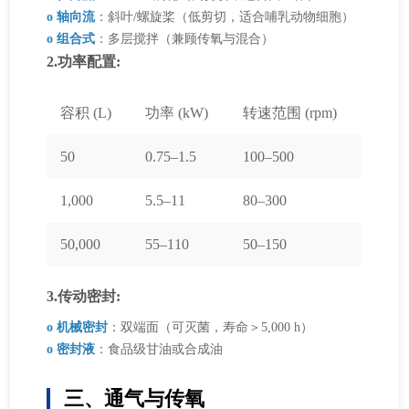
o 轴向流
：斜叶/螺旋桨（低剪切，适合哺乳动物细胞）
o 组合式
：多层搅拌（兼顾传氧与混合）
2.功率配置:
容积 (L)
功率 (kW)
转速范围 (rpm)
50
0.75–1.5
100–500
1,000
5.5–11
80–300
50,000
55–110
50–150
3.传动密封:
o 机械密封
：双端面（可灭菌，寿命＞5,000 h）
o 密封液
：食品级甘油或合成油
三、通气与传氧