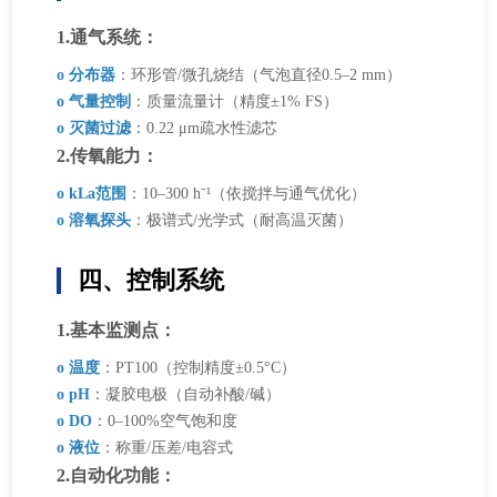
1.通气系统：
o 分布器
：环形管/微孔烧结（气泡直径0.5–2 mm）
o 气量控制
：质量流量计（精度±1% FS）
o 灭菌过滤
：0.22 μm疏水性滤芯
2.传氧能力：
o kLa范围
：10–300 h⁻¹（依搅拌与通气优化）
o 溶氧探头
：极谱式/光学式（耐高温灭菌）
四、控制系统
1.基本监测点：
o 温度
：PT100（控制精度±0.5°C）
o pH
：凝胶电极（自动补酸/碱）
o DO
：0–100%空气饱和度
o 液位
：称重/压差/电容式
2.自动化功能：