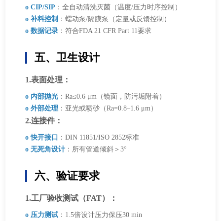
o CIP/SIP
：全自动清洗灭菌（温度/压力时序控制）
o 补料控制
：蠕动泵/隔膜泵（定量或反馈控制）
o 数据记录
：符合FDA 21 CFR Part 11要求
五、卫生设计
1.表面处理：
o 内部抛光
：Ra≤0.6 μm（镜面，防污垢附着）
o 外部处理
：亚光或喷砂（Ra=0.8–1.6 μm）
2.连接件：
o 快开接口
：DIN 11851/ISO 2852标准
o 无死角设计
：所有管道倾斜＞3°
六、验证要求
1.工厂验收测试（FAT）：
o 压力测试
：1.5倍设计压力保压30 min