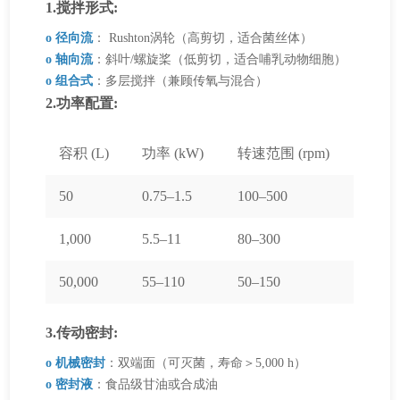
1.搅拌形式:
o 径向流
： Rushton涡轮（高剪切，适合菌丝体）
o 轴向流
：斜叶/螺旋桨（低剪切，适合哺乳动物细胞）
o 组合式
：多层搅拌（兼顾传氧与混合）
2.功率配置:
容积 (L)
功率 (kW)
转速范围 (rpm)
50
0.75–1.5
100–500
1,000
5.5–11
80–300
50,000
55–110
50–150
3.传动密封:
o 机械密封
：双端面（可灭菌，寿命＞5,000 h）
o 密封液
：食品级甘油或合成油