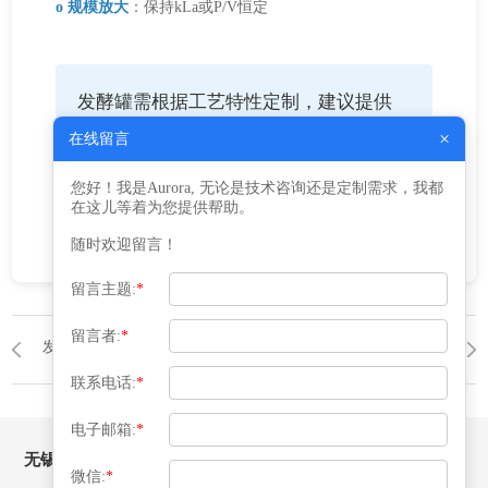
o 规模放大
：保持kLa或P/V恒定
发酵罐需根据工艺特性定制，建议提供
细胞类型、培养基组成和目标产物浓度
×
在线留言
进行详细设计后再与益腾沟通制作事
您好！我是Aurora, 无论是技术咨询还是定制需求，我都
项。
在这儿等着为您提供帮助。
随时欢迎留言！
留言主题:
*
留言者:
*
发酵罐
返回列表
发酵罐
联系电话:
*
电子邮箱:
*
无锡益腾压力容器有限公司
微信:
*