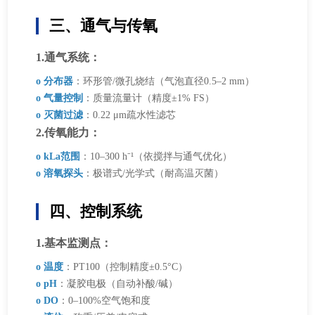
三、通气与传氧
1.通气系统：
o 分布器
：环形管/微孔烧结（气泡直径0.5–2 mm）
o 气量控制
：质量流量计（精度±1% FS）
o 灭菌过滤
：0.22 μm疏水性滤芯
2.传氧能力：
o kLa范围
：10–300 h⁻¹（依搅拌与通气优化）
o 溶氧探头
：极谱式/光学式（耐高温灭菌）
四、控制系统
1.基本监测点：
o 温度
：PT100（控制精度±0.5°C）
o pH
：凝胶电极（自动补酸/碱）
o DO
：0–100%空气饱和度