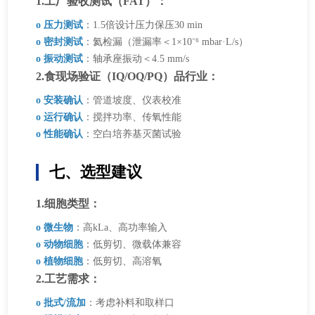
1.工厂验收测试（FAT）：
o 压力测试
：1.5倍设计压力保压30 min
o 密封测试
：氦检漏（泄漏率＜1×10⁻⁶ mbar·L/s）
o 振动测试
：轴承座振动＜4.5 mm/s
2.食现场验证（IQ/OQ/PQ）品行业：
o 安装确认
：管道坡度、仪表校准
o 运行确认
：搅拌功率、传氧性能
o 性能确认
：空白培养基灭菌试验
七、选型建议
1.细胞类型：
o 微生物
：高kLa、高功率输入
o 动物细胞
：低剪切、微载体兼容
o 植物细胞
：低剪切、高溶氧
2.工艺需求：
o 批式/流加
：考虑补料和取样口