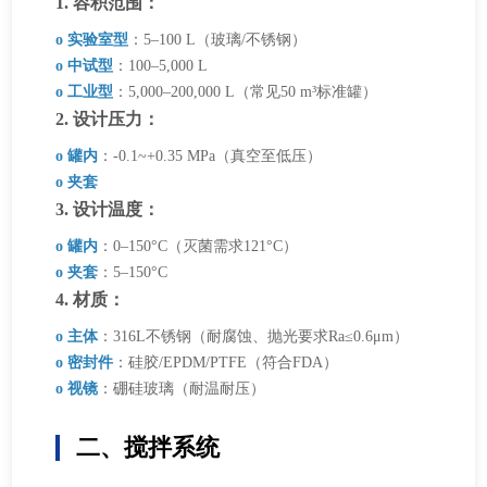
1. 容积范围：
o 实验室型
：5–100 L（玻璃/不锈钢）
o 中试型
：100–5,000 L
o 工业型
：5,000–200,000 L（常见50 m³标准罐）
2. 设计压力：
o 罐内
：-0.1~+0.35 MPa（真空至低压）
o 夹套
3. 设计温度：
o 罐内
：0–150°C（灭菌需求121°C）
o 夹套
：5–150°C
4. 材质：
o 主体
：316L不锈钢（耐腐蚀、抛光要求Ra≤0.6μm）
o 密封件
：硅胶/EPDM/PTFE（符合FDA）
o 视镜
：硼硅玻璃（耐温耐压）
二、搅拌系统