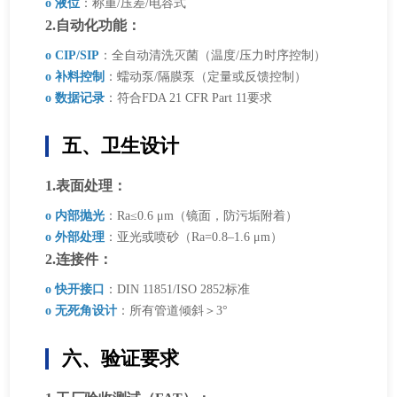
o 液位
：称重/压差/电容式
2.自动化功能：
o CIP/SIP
：全自动清洗灭菌（温度/压力时序控制）
o 补料控制
：蠕动泵/隔膜泵（定量或反馈控制）
o 数据记录
：符合FDA 21 CFR Part 11要求
五、卫生设计
1.表面处理：
o 内部抛光
：Ra≤0.6 μm（镜面，防污垢附着）
o 外部处理
：亚光或喷砂（Ra=0.8–1.6 μm）
2.连接件：
o 快开接口
：DIN 11851/ISO 2852标准
o 无死角设计
：所有管道倾斜＞3°
六、验证要求