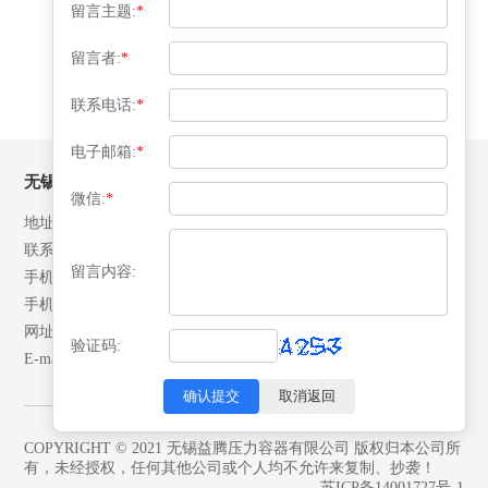
留言主题:
*
«
‹
1
2
3
4
5
›
»
留言者:
*
联系电话:
*
电子邮箱:
*
无锡益腾压力容器有限公司
微信:
*
地址：江苏省江阴市月城镇北环路28号
联系人：张先生
留言内容:
手机：13506192042
手机：18652492007
网址：www.yitengrq.com
验证码:
E-mail: yeekai@yitengrq.com
确认提交
取消返回
COPYRIGHT © 2021 无锡益腾压力容器有限公司 版权归本公司所
有，未经授权，任何其他公司或个人均不允许来复制、抄袭！
苏ICP备14001727号-1