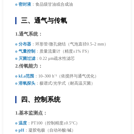
o 密封液
：食品级甘油或合成油
三、通气与传氧
1.通气系统：
o 分布器
：环形管/微孔烧结（气泡直径0.5–2 mm）
o 气量控制
：质量流量计（精度±1% FS）
o 灭菌过滤
：0.22 μm疏水性滤芯
2.传氧能力：
o kLa范围
：10–300 h⁻¹（依搅拌与通气优化）
o 溶氧探头
：极谱式/光学式（耐高温灭菌）
四、控制系统
1.基本监测点：
o 温度
：PT100（控制精度±0.5°C）
o pH
：凝胶电极（自动补酸/碱）