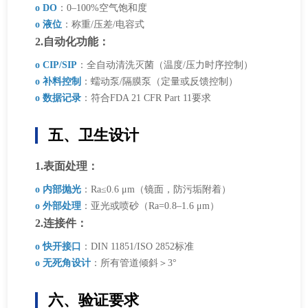
o DO
：0–100%空气饱和度
o 液位
：称重/压差/电容式
2.自动化功能：
o CIP/SIP
：全自动清洗灭菌（温度/压力时序控制）
o 补料控制
：蠕动泵/隔膜泵（定量或反馈控制）
o 数据记录
：符合FDA 21 CFR Part 11要求
五、卫生设计
1.表面处理：
o 内部抛光
：Ra≤0.6 μm（镜面，防污垢附着）
o 外部处理
：亚光或喷砂（Ra=0.8–1.6 μm）
2.连接件：
o 快开接口
：DIN 11851/ISO 2852标准
o 无死角设计
：所有管道倾斜＞3°
六、验证要求