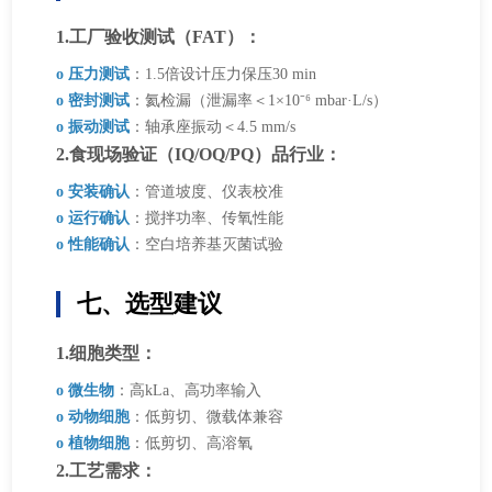
1.工厂验收测试（FAT）：
o 压力测试
：1.5倍设计压力保压30 min
o 密封测试
：氦检漏（泄漏率＜1×10⁻⁶ mbar·L/s）
o 振动测试
：轴承座振动＜4.5 mm/s
2.食现场验证（IQ/OQ/PQ）品行业：
o 安装确认
：管道坡度、仪表校准
o 运行确认
：搅拌功率、传氧性能
o 性能确认
：空白培养基灭菌试验
七、选型建议
1.细胞类型：
o 微生物
：高kLa、高功率输入
o 动物细胞
：低剪切、微载体兼容
o 植物细胞
：低剪切、高溶氧
2.工艺需求：