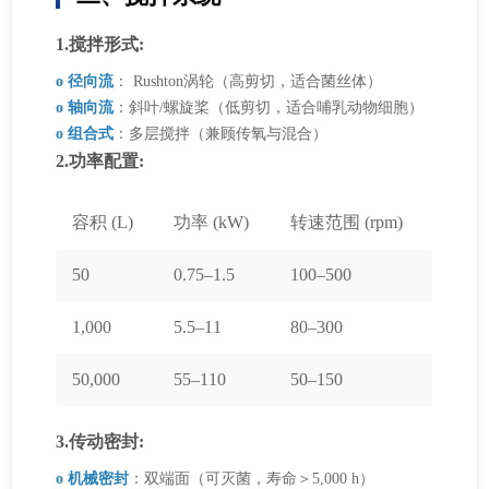
1.搅拌形式:
o 径向流
： Rushton涡轮（高剪切，适合菌丝体）
o 轴向流
：斜叶/螺旋桨（低剪切，适合哺乳动物细胞）
o 组合式
：多层搅拌（兼顾传氧与混合）
2.功率配置:
容积 (L)
功率 (kW)
转速范围 (rpm)
50
0.75–1.5
100–500
1,000
5.5–11
80–300
50,000
55–110
50–150
3.传动密封:
o 机械密封
：双端面（可灭菌，寿命＞5,000 h）