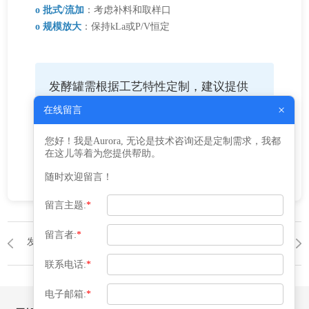
o 批式/流加
：考虑补料和取样口
o 规模放大
：保持kLa或P/V恒定
发酵罐需根据工艺特性定制，建议提供
细胞类型、培养基组成和目标产物浓度
×
在线留言
进行详细设计后再与益腾沟通制作事
您好！我是Aurora, 无论是技术咨询还是定制需求，我都
项。
在这儿等着为您提供帮助。
随时欢迎留言！
留言主题:
*
留言者:
*
发酵罐
返回列表
发酵罐
联系电话:
*
电子邮箱:
*