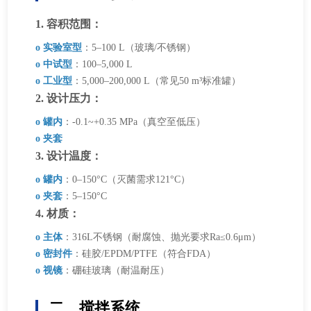
1. 容积范围：
o 实验室型
：5–100 L（玻璃/不锈钢）
o 中试型
：100–5,000 L
o 工业型
：5,000–200,000 L（常见50 m³标准罐）
2. 设计压力：
o 罐内
：-0.1~+0.35 MPa（真空至低压）
o 夹套
3. 设计温度：
o 罐内
：0–150°C（灭菌需求121°C）
o 夹套
：5–150°C
4. 材质：
o 主体
：316L不锈钢（耐腐蚀、抛光要求Ra≤0.6μm）
o 密封件
：硅胶/EPDM/PTFE（符合FDA）
o 视镜
：硼硅玻璃（耐温耐压）
二、搅拌系统